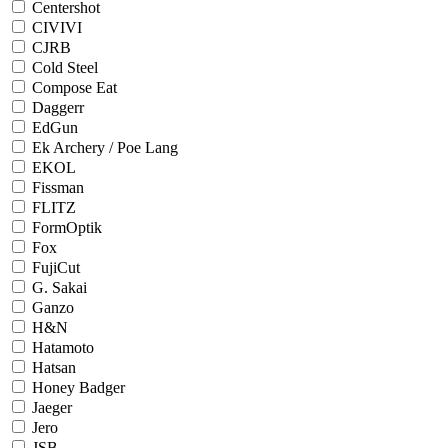
Centershot
CIVIVI
CJRB
Cold Steel
Compose Eat
Daggerr
EdGun
Ek Archery / Poe Lang
EKOL
Fissman
FLITZ
FormOptik
Fox
FujiСut
G. Sakai
Ganzo
H&N
Hatamoto
Hatsan
Honey Badger
Jaeger
Jero
JSB