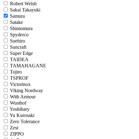
Robert Welsh
Sakai Takayuki
Samura
Satake
Shimomura
Spyderco
Suehiro
Suncraft
Super Edge
TAIDEA
TAMAHAGANE
Tojiro
TSPROF
Victorinox
Viking Nordway
With Armour
Wusthof
Yoshihary
Yu Kurosaki
Zero Tolerance
Zest
ZIPPO