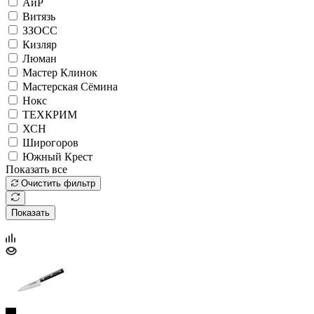
АиР
Витязь
ЗЗОСС
Кизляр
Люман
Мастер Клинок
Мастерская Сёмина
Нокс
ТЕХКРИМ
ХСН
Широгоров
Южный Крест
Показать все
Очистить фильтр
Показать