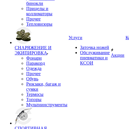
бинокли
Прицелы и
коллиматоры
Прочее
Тепловизоры
Услуги
К
Заточка ножей
СНАРЯЖЕНИЕ И
Обслуживание
ЭКИПИРОВКА
Акции
пневматики и
Фонари
КСОИ
Паракорд
Одежда
Прочее
Обувь
Рюкзаки, багаж и
сумки
Термосы
Топоры
Мультиинструменты
СПОРТИВНАЯ