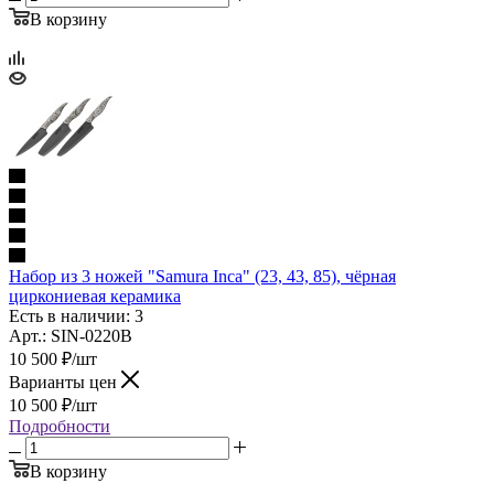
В корзину
Набор из 3 ножей "Samura Inca" (23, 43, 85), чёрная
циркониевая керамика
Есть в наличии: 3
Арт.: SIN-0220B
10 500
₽
/шт
Варианты цен
10 500
₽
/шт
Подробности
В корзину