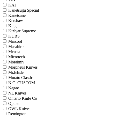
KAI
Kanetsugu Special
Kanetsune
Kershaw
King
Kizlyar Supreme
KURS
Marcool
Masahiro
Mcusta
Microtech
Morakniv
Morpheus Knives
Mr.Blade
Murato Classic
N.C. CUSTOM
Nagao
NL Knives
Ontario Knife Co
Opinel
OWL Knives
Remington