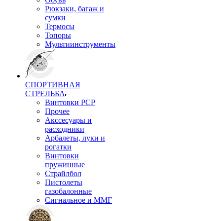
Рюкзаки, багаж и
сумки
Термосы
Топоры
Мультиинструменты
СПОРТИВНАЯ
СТРЕЛЬБА
Винтовки PCP
Прочее
Акссесуары и
расходники
Арбалеты, луки и
рогатки
Винтовки
пружинные
Страйлбол
Пистолеты
газобалонные
Сигнальное и ММГ