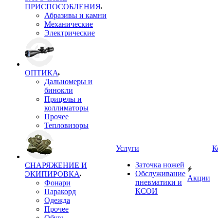
ПРИСПОСОБЛЕНИЯ
Абразивы и камни
Механические
Электрические
ОПТИКА
Дальномеры и
бинокли
Прицелы и
коллиматоры
Прочее
Тепловизоры
Услуги
К
Заточка ножей
СНАРЯЖЕНИЕ И
Обслуживание
ЭКИПИРОВКА
Акции
пневматики и
Фонари
КСОИ
Паракорд
Одежда
Прочее
Обувь