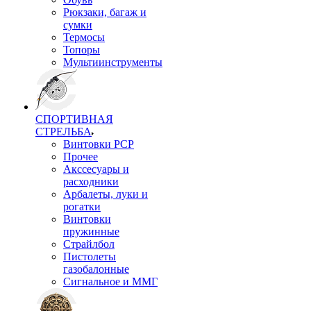
Рюкзаки, багаж и
сумки
Термосы
Топоры
Мультиинструменты
СПОРТИВНАЯ
СТРЕЛЬБА
Винтовки PCP
Прочее
Акссесуары и
расходники
Арбалеты, луки и
рогатки
Винтовки
пружинные
Страйлбол
Пистолеты
газобалонные
Сигнальное и ММГ