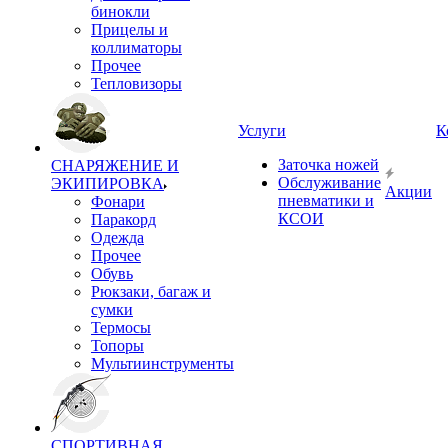
бинокли
Прицелы и
коллиматоры
Прочее
Тепловизоры
Услуги
К
Заточка ножей
СНАРЯЖЕНИЕ И
Обслуживание
ЭКИПИРОВКА
Акции
пневматики и
Фонари
КСОИ
Паракорд
Одежда
Прочее
Обувь
Рюкзаки, багаж и
сумки
Термосы
Топоры
Мультиинструменты
СПОРТИВНАЯ