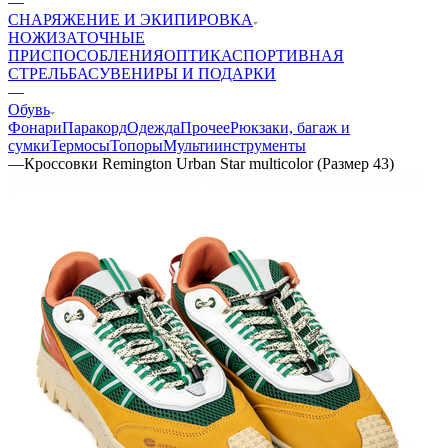
—
СНАРЯЖЕНИЕ И ЭКИПИРОВКА
НОЖИ
ЗАТОЧНЫЕ
ПРИСПОСОБЛЕНИЯ
ОПТИКА
СПОРТИВНАЯ
СТРЕЛЬБА
СУВЕНИРЫ И ПОДАРКИ
—
Обувь
Фонари
Паракорд
Одежда
Прочее
Рюкзаки, багаж и
сумки
Термосы
Топоры
Мультиинструменты
—
Кроссовки Remington Urban Star multicolor (Размер 43)