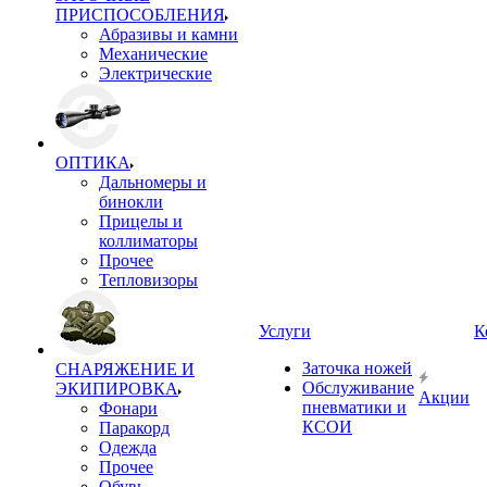
ПРИСПОСОБЛЕНИЯ
Абразивы и камни
Механические
Электрические
ОПТИКА
Дальномеры и
бинокли
Прицелы и
коллиматоры
Прочее
Тепловизоры
Услуги
К
Заточка ножей
СНАРЯЖЕНИЕ И
Обслуживание
ЭКИПИРОВКА
Акции
пневматики и
Фонари
КСОИ
Паракорд
Одежда
Прочее
Обувь