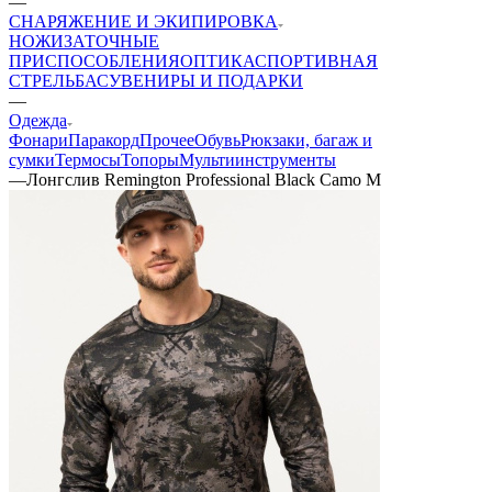
—
СНАРЯЖЕНИЕ И ЭКИПИРОВКА
НОЖИ
ЗАТОЧНЫЕ
ПРИСПОСОБЛЕНИЯ
ОПТИКА
СПОРТИВНАЯ
СТРЕЛЬБА
СУВЕНИРЫ И ПОДАРКИ
—
Одежда
Фонари
Паракорд
Прочее
Обувь
Рюкзаки, багаж и
сумки
Термосы
Топоры
Мультиинструменты
—
Лонгслив Remington Professional Black Camo M