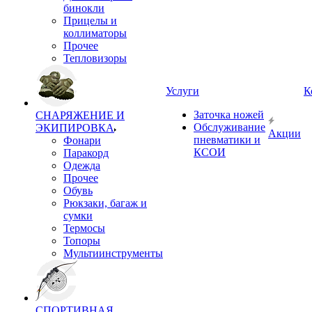
бинокли
Прицелы и
коллиматоры
Прочее
Тепловизоры
Услуги
К
Заточка ножей
СНАРЯЖЕНИЕ И
Обслуживание
ЭКИПИРОВКА
Акции
пневматики и
Фонари
КСОИ
Паракорд
Одежда
Прочее
Обувь
Рюкзаки, багаж и
сумки
Термосы
Топоры
Мультиинструменты
СПОРТИВНАЯ