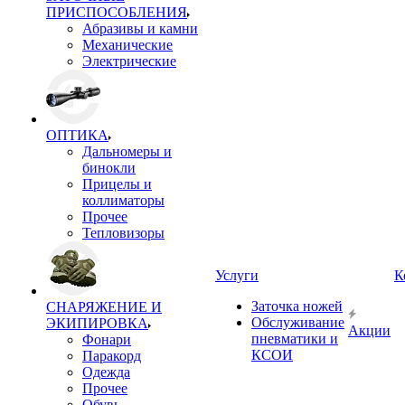
ПРИСПОСОБЛЕНИЯ
Абразивы и камни
Механические
Электрические
ОПТИКА
Дальномеры и
бинокли
Прицелы и
коллиматоры
Прочее
Тепловизоры
Услуги
К
Заточка ножей
СНАРЯЖЕНИЕ И
Обслуживание
ЭКИПИРОВКА
Акции
пневматики и
Фонари
КСОИ
Паракорд
Одежда
Прочее
Обувь