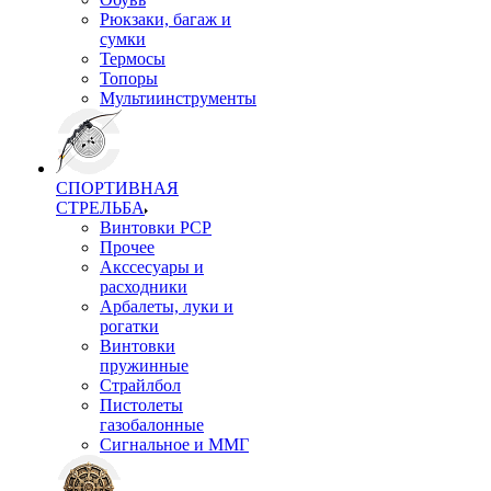
Рюкзаки, багаж и
сумки
Термосы
Топоры
Мультиинструменты
СПОРТИВНАЯ
СТРЕЛЬБА
Винтовки PCP
Прочее
Акссесуары и
расходники
Арбалеты, луки и
рогатки
Винтовки
пружинные
Страйлбол
Пистолеты
газобалонные
Сигнальное и ММГ