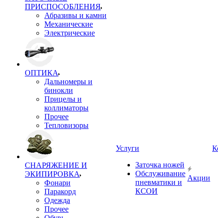
ПРИСПОСОБЛЕНИЯ
Абразивы и камни
Механические
Электрические
ОПТИКА
Дальномеры и
бинокли
Прицелы и
коллиматоры
Прочее
Тепловизоры
Услуги
К
Заточка ножей
СНАРЯЖЕНИЕ И
Обслуживание
ЭКИПИРОВКА
Акции
пневматики и
Фонари
КСОИ
Паракорд
Одежда
Прочее
Обувь