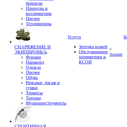
бинокли
Прицелы и
коллиматоры
Прочее
Тепловизоры
Услуги
К
Заточка ножей
СНАРЯЖЕНИЕ И
Обслуживание
ЭКИПИРОВКА
Акции
пневматики и
Фонари
КСОИ
Паракорд
Одежда
Прочее
Обувь
Рюкзаки, багаж и
сумки
Термосы
Топоры
Мультиинструменты
СПОРТИВНАЯ