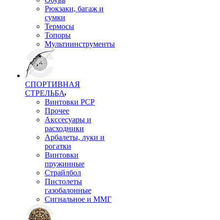
Рюкзаки, багаж и
сумки
Термосы
Топоры
Мультиинструменты
СПОРТИВНАЯ
СТРЕЛЬБА
Винтовки PCP
Прочее
Акссесуары и
расходники
Арбалеты, луки и
рогатки
Винтовки
пружинные
Страйлбол
Пистолеты
газобалонные
Сигнальное и ММГ