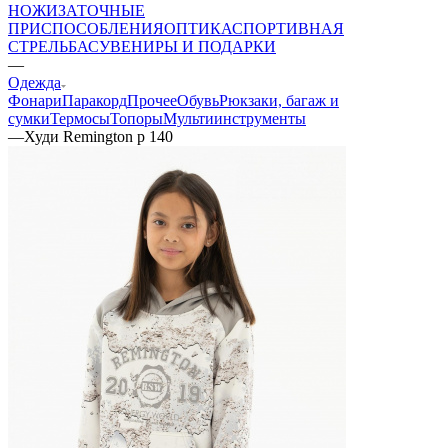
НОЖИ
ЗАТОЧНЫЕ
ПРИСПОСОБЛЕНИЯ
ОПТИКА
СПОРТИВНАЯ
СТРЕЛЬБА
СУВЕНИРЫ И ПОДАРКИ
—
Одежда
Фонари
Паракорд
Прочее
Обувь
Рюкзаки, багаж и
сумки
Термосы
Топоры
Мультиинструменты
—
Худи Remington р 140