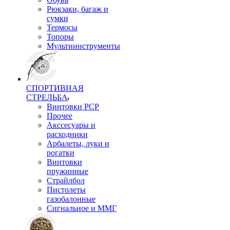
Рюкзаки, багаж и
сумки
Термосы
Топоры
Мультиинструменты
СПОРТИВНАЯ
СТРЕЛЬБА
Винтовки PCP
Прочее
Акссесуары и
расходники
Арбалеты, луки и
рогатки
Винтовки
пружинные
Страйлбол
Пистолеты
газобалонные
Сигнальное и ММГ