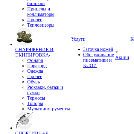
бинокли
Прицелы и
коллиматоры
Прочее
Тепловизоры
Услуги
К
Заточка ножей
СНАРЯЖЕНИЕ И
Обслуживание
ЭКИПИРОВКА
Акции
пневматики и
Фонари
КСОИ
Паракорд
Одежда
Прочее
Обувь
Рюкзаки, багаж и
сумки
Термосы
Топоры
Мультиинструменты
СПОРТИВНАЯ