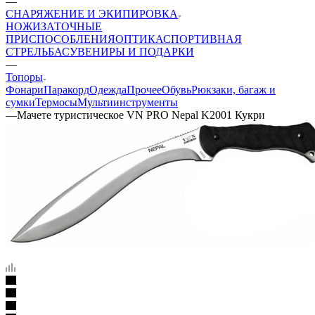
—
СНАРЯЖЕНИЕ И ЭКИПИРОВКА
НОЖИ
ЗАТОЧНЫЕ
ПРИСПОСОБЛЕНИЯ
ОПТИКА
СПОРТИВНАЯ
СТРЕЛЬБА
СУВЕНИРЫ И ПОДАРКИ
—
Топоры
Фонари
Паракорд
Одежда
Прочее
Обувь
Рюкзаки, багаж и
сумки
Термосы
Мультиинструменты
—
Мачете туристическое VN PRO Nepal K2001 Кукри