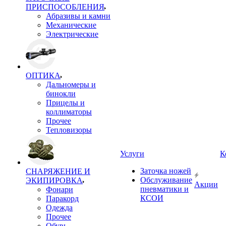
ПРИСПОСОБЛЕНИЯ
Абразивы и камни
Механические
Электрические
ОПТИКА
Дальномеры и
бинокли
Прицелы и
коллиматоры
Прочее
Тепловизоры
Услуги
К
Заточка ножей
СНАРЯЖЕНИЕ И
Обслуживание
ЭКИПИРОВКА
Акции
пневматики и
Фонари
КСОИ
Паракорд
Одежда
Прочее
Обувь