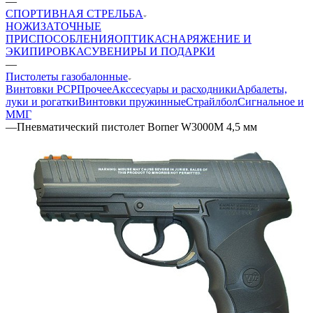
—
СПОРТИВНАЯ СТРЕЛЬБА
НОЖИ
ЗАТОЧНЫЕ
ПРИСПОСОБЛЕНИЯ
ОПТИКА
СНАРЯЖЕНИЕ И
ЭКИПИРОВКА
СУВЕНИРЫ И ПОДАРКИ
—
Пистолеты газобалонные
Винтовки PCP
Прочее
Акссесуары и расходники
Арбалеты,
луки и рогатки
Винтовки пружинные
Страйлбол
Сигнальное и
ММГ
—
Пневматический пистолет Borner W3000M 4,5 мм