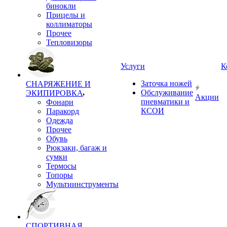
бинокли
Прицелы и
коллиматоры
Прочее
Тепловизоры
Услуги
К
Заточка ножей
СНАРЯЖЕНИЕ И
Обслуживание
ЭКИПИРОВКА
Акции
пневматики и
Фонари
КСОИ
Паракорд
Одежда
Прочее
Обувь
Рюкзаки, багаж и
сумки
Термосы
Топоры
Мультиинструменты
СПОРТИВНАЯ