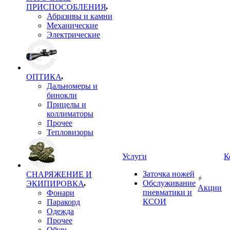
ПРИСПОСОБЛЕНИЯ
Абразивы и камни
Механические
Электрические
ОПТИКА
Дальномеры и
бинокли
Прицелы и
коллиматоры
Прочее
Тепловизоры
Услуги
К
Заточка ножей
СНАРЯЖЕНИЕ И
Обслуживание
ЭКИПИРОВКА
Акции
пневматики и
Фонари
КСОИ
Паракорд
Одежда
Прочее
Обувь