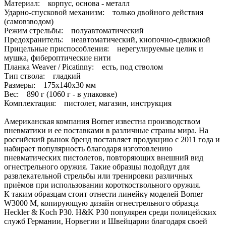
Материал: корпус, основа - металл
Ударно-спусковой механизм: только двойного действия
(самовзводом)
Режим стрельбы: полуавтоматический
Предохранитель: неавтоматический, кнопочно-сдвижной
Прицельные приспособления: нерегулируемые целик и
мушка, фибероптические нити
Планка Weaver / Picatinny: есть, под стволом
Тип ствола: гладкий
Размеры: 175х140х30 мм
Вес: 890 г (1060 г - в упаковке)
Комплектация: пистолет, магазин, инструкция
Американская компания Borner известна производством
пневматики и ее поставками в различные страны мира. На
российский рынок бренд поставляет продукцию с 2011 года и
набирает популярность благодаря изготовлению
пневматических пистолетов, повторяющих внешний вид
огнестрельного оружия. Такие образцы подойдут для
развлекательной стрельбы или тренировки различных
приёмов при использовании короткоствольного оружия.
К таким образцам стоит отнести линейку моделей Borner
W3000 M, копирующую дизайн огнестрельного образца
Heckler & Koch P30. H&K P30 популярен среди полицейских
служб Германии, Норвегии и Швейцарии благодаря своей