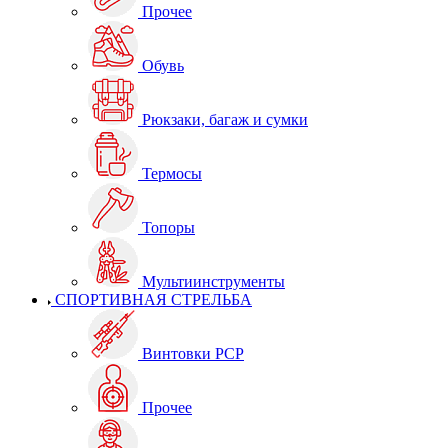
Прочее
Обувь
Рюкзаки, багаж и сумки
Термосы
Топоры
Мультиинструменты
СПОРТИВНАЯ СТРЕЛЬБА
Винтовки PCP
Прочее