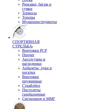
Рюкзаки, багаж и
сумки
Термосы
Топоры
Мультиинструменты
СПОРТИВНАЯ
СТРЕЛЬБА
Винтовки PCP
Прочее
Акссесуары и
расходники
Арбалеты, луки и
рогатки
Винтовки
пружинные
Страйлбол
Пистолеты
газобалонные
Сигнальное и ММГ