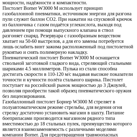
мощности, надёжности и компактности.
Пистолет Borner W3000 M использует принцип
газобаллонной пневматики, источником энергии для разгона
пули служит баллон CO2. При нажатии на спусковой крючок
из баллончика с газом подаётся углекислота, выходя под
давлением при помощи выпускного клапана в ствол
разгоняет снаряд. Резервуара с газообразным веществом
хватает на 50-60 выстрелов, а для его замены потребуется
лишь ослабить винт зажима расположенный под пистолетной
рукоятью и снять полимерную накладку.
Пневматический пистолет Borner W3000 M оснащается
ствольной заготовкой гладкого вида, стреляющий стальными
шариками 4.5 миллиметров. Пулька из стали способна
достигать скорости в 110-120 м/с выдавая высокие показатели
точности и кучности полёта стального шарика. Пистолет
поступает на российский рынок мощностью до 3 Джоулей,
позволяя приобрести такой образец пневматического оружия
без лицензирования.
Газобаллонный пистолет Борнер W3000 M стреляет в
полуавтоматическом режиме стрельбы, для ведения огня
стрелку достаточно установить магазин в шахту. Питание
боеприпасами производится магазином рядного типа
вместимостью до 18 стальных пулек, преимущество которого
является взаимозаменяемость с различными моделями
компании Borner. Для предотвращения травмоопасных