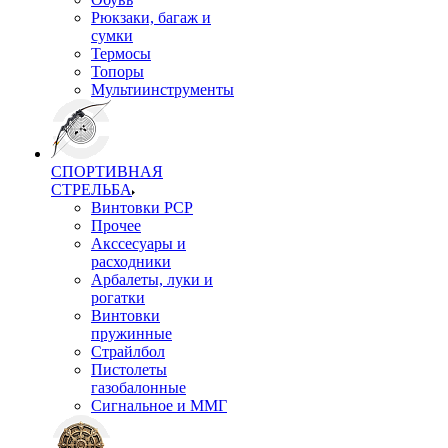
Рюкзаки, багаж и
сумки
Термосы
Топоры
Мультиинструменты
СПОРТИВНАЯ
СТРЕЛЬБА
Винтовки PCP
Прочее
Акссесуары и
расходники
Арбалеты, луки и
рогатки
Винтовки
пружинные
Страйлбол
Пистолеты
газобалонные
Сигнальное и ММГ