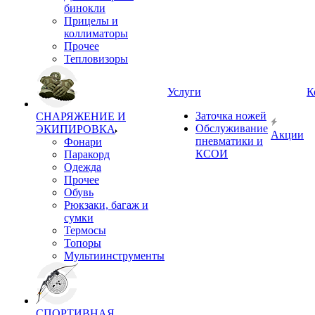
бинокли
Прицелы и
коллиматоры
Прочее
Тепловизоры
Услуги
К
Заточка ножей
СНАРЯЖЕНИЕ И
Обслуживание
ЭКИПИРОВКА
Акции
пневматики и
Фонари
КСОИ
Паракорд
Одежда
Прочее
Обувь
Рюкзаки, багаж и
сумки
Термосы
Топоры
Мультиинструменты
СПОРТИВНАЯ