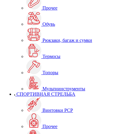
Прочее
Обувь
Рюкзаки, багаж и сумки
Термосы
Топоры
Мультиинструменты
СПОРТИВНАЯ СТРЕЛЬБА
Винтовки PCP
Прочее