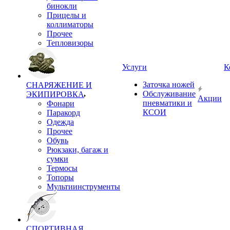
бинокли
Прицелы и
коллиматоры
Прочее
Тепловизоры
Услуги
К
Заточка ножей
СНАРЯЖЕНИЕ И
Обслуживание
ЭКИПИРОВКА
Акции
пневматики и
Фонари
КСОИ
Паракорд
Одежда
Прочее
Обувь
Рюкзаки, багаж и
сумки
Термосы
Топоры
Мультиинструменты
СПОРТИВНАЯ