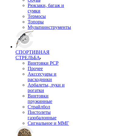
Рюкзаки, багаж и
сумки
Термосы
Топоры
Мультиинструменты
СПОРТИВНАЯ
СТРЕЛЬБА
Винтовки PCP
Прочее
Акссесуары и
расходники
Арбалеты, луки и
рогатки
Винтовки
пружинные
Страйлбол
Пистолеты
газобалонные
Сигнальное и ММГ