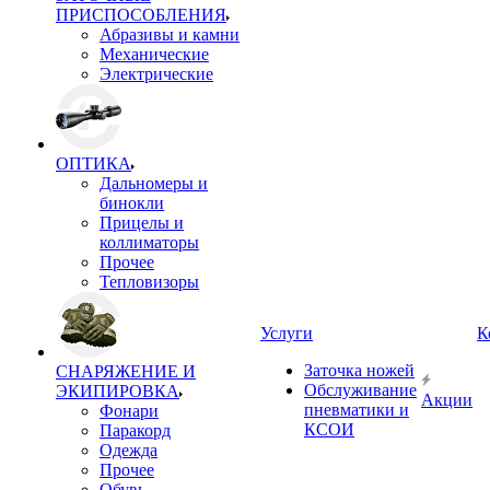
ПРИСПОСОБЛЕНИЯ
Абразивы и камни
Механические
Электрические
ОПТИКА
Дальномеры и
бинокли
Прицелы и
коллиматоры
Прочее
Тепловизоры
Услуги
К
Заточка ножей
СНАРЯЖЕНИЕ И
Обслуживание
ЭКИПИРОВКА
Акции
пневматики и
Фонари
КСОИ
Паракорд
Одежда
Прочее
Обувь