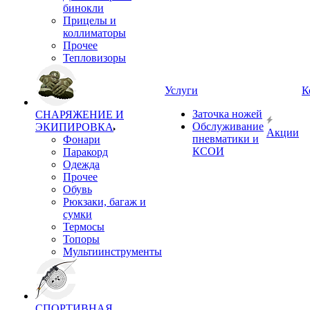
бинокли
Прицелы и
коллиматоры
Прочее
Тепловизоры
Услуги
К
Заточка ножей
СНАРЯЖЕНИЕ И
Обслуживание
ЭКИПИРОВКА
Акции
пневматики и
Фонари
КСОИ
Паракорд
Одежда
Прочее
Обувь
Рюкзаки, багаж и
сумки
Термосы
Топоры
Мультиинструменты
СПОРТИВНАЯ