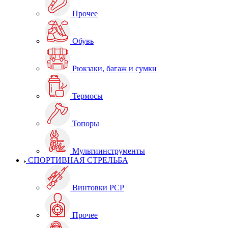
Прочее
Обувь
Рюкзаки, багаж и сумки
Термосы
Топоры
Мультиинструменты
СПОРТИВНАЯ СТРЕЛЬБА
Винтовки PCP
Прочее