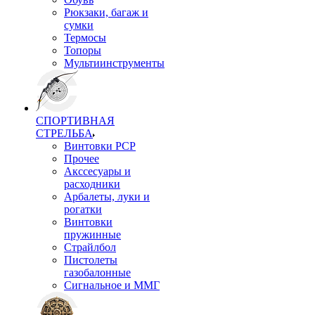
Рюкзаки, багаж и
сумки
Термосы
Топоры
Мультиинструменты
СПОРТИВНАЯ
СТРЕЛЬБА
Винтовки PCP
Прочее
Акссесуары и
расходники
Арбалеты, луки и
рогатки
Винтовки
пружинные
Страйлбол
Пистолеты
газобалонные
Сигнальное и ММГ