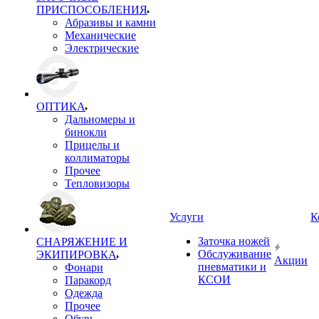
ПРИСПОСОБЛЕНИЯ
Абразивы и камни
Механические
Электрические
ОПТИКА
Дальномеры и
бинокли
Прицелы и
коллиматоры
Прочее
Тепловизоры
Услуги
К
Заточка ножей
СНАРЯЖЕНИЕ И
Обслуживание
ЭКИПИРОВКА
Акции
пневматики и
Фонари
КСОИ
Паракорд
Одежда
Прочее
Обувь