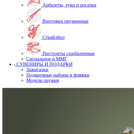
Арбалеты, луки и рогатки
Винтовки пружинные
Страйлбол
Пистолеты газобалонные
Сигнальное и ММГ
СУВЕНИРЫ И ПОДАРКИ
Зажигалки
Подарочные наборы и фляжки
Модели оружия