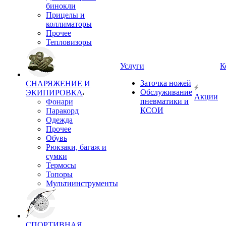
бинокли
Прицелы и
коллиматоры
Прочее
Тепловизоры
Услуги
К
Заточка ножей
СНАРЯЖЕНИЕ И
Обслуживание
ЭКИПИРОВКА
Акции
пневматики и
Фонари
КСОИ
Паракорд
Одежда
Прочее
Обувь
Рюкзаки, багаж и
сумки
Термосы
Топоры
Мультиинструменты
СПОРТИВНАЯ