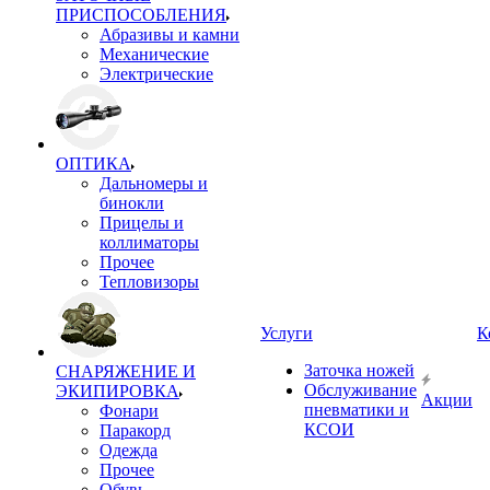
ПРИСПОСОБЛЕНИЯ
Абразивы и камни
Механические
Электрические
ОПТИКА
Дальномеры и
бинокли
Прицелы и
коллиматоры
Прочее
Тепловизоры
Услуги
К
Заточка ножей
СНАРЯЖЕНИЕ И
Обслуживание
ЭКИПИРОВКА
Акции
пневматики и
Фонари
КСОИ
Паракорд
Одежда
Прочее
Обувь