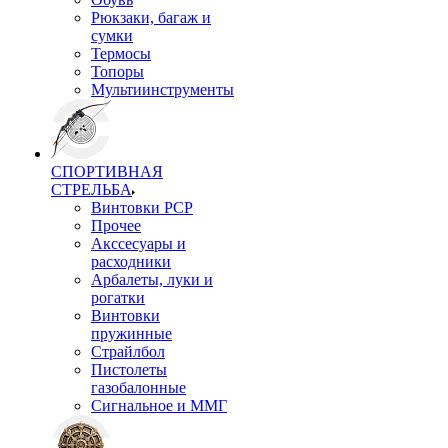
Рюкзаки, багаж и
сумки
Термосы
Топоры
Мультиинструменты
СПОРТИВНАЯ
СТРЕЛЬБА
Винтовки PCP
Прочее
Акссесуары и
расходники
Арбалеты, луки и
рогатки
Винтовки
пружинные
Страйлбол
Пистолеты
газобалонные
Сигнальное и ММГ