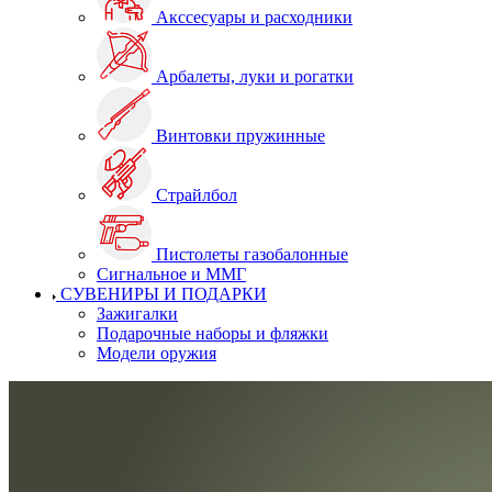
Акссесуары и расходники
Арбалеты, луки и рогатки
Винтовки пружинные
Страйлбол
Пистолеты газобалонные
Сигнальное и ММГ
СУВЕНИРЫ И ПОДАРКИ
Зажигалки
Подарочные наборы и фляжки
Модели оружия