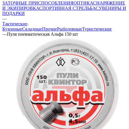
ЗАТОЧНЫЕ ПРИСПОСОБЛЕНИЯ
ОПТИКА
СНАРЯЖЕНИЕ
И ЭКИПИРОВКА
СПОРТИВНАЯ СТРЕЛЬБА
СУВЕНИРЫ И
ПОДАРКИ
—
Тактические
Кухонные
Складные
Прочие
Рыболовные
Туристические
—
Пуля пневматическая Альфа 150 шт