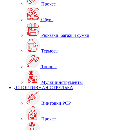
Прочее
Обувь
Рюкзаки, багаж и сумки
Термосы
Топоры
Мультиинструменты
СПОРТИВНАЯ СТРЕЛЬБА
Винтовки PCP
Прочее