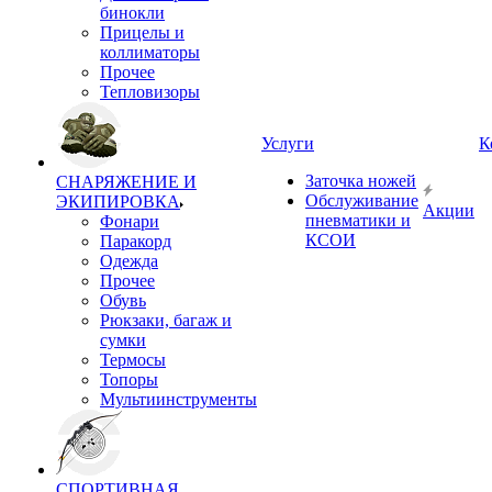
бинокли
Прицелы и
коллиматоры
Прочее
Тепловизоры
Услуги
К
Заточка ножей
СНАРЯЖЕНИЕ И
Обслуживание
ЭКИПИРОВКА
Акции
пневматики и
Фонари
КСОИ
Паракорд
Одежда
Прочее
Обувь
Рюкзаки, багаж и
сумки
Термосы
Топоры
Мультиинструменты
СПОРТИВНАЯ