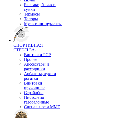
Рюкзаки, багаж и
сумки
Термосы
Топоры
Мультиинструменты
СПОРТИВНАЯ
СТРЕЛЬБА
Винтовки PCP
Прочее
Акссесуары и
расходники
Арбалеты, луки и
рогатки
Винтовки
пружинные
Страйлбол
Пистолеты
газобалонные
Сигнальное и ММГ