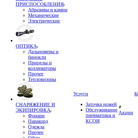
ПРИСПОСОБЛЕНИЯ
Абразивы и камни
Механические
Электрические
ОПТИКА
Дальномеры и
бинокли
Прицелы и
коллиматоры
Прочее
Тепловизоры
Услуги
К
Заточка ножей
СНАРЯЖЕНИЕ И
Обслуживание
ЭКИПИРОВКА
Акции
пневматики и
Фонари
КСОИ
Паракорд
Одежда
Прочее
Обувь