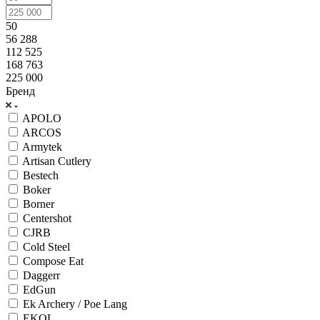
50
56 288
112 525
168 763
225 000
Бренд
APOLO
ARCOS
Armytek
Artisan Cutlery
Bestech
Boker
Borner
Centershot
CJRB
Cold Steel
Compose Eat
Daggerr
EdGun
Ek Archery / Poe Lang
EKOL