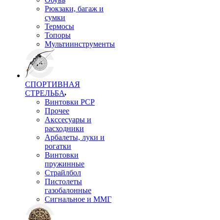
Рюкзаки, багаж и
сумки
Термосы
Топоры
Мультиинструменты
СПОРТИВНАЯ
СТРЕЛЬБА
Винтовки PCP
Прочее
Акссесуары и
расходники
Арбалеты, луки и
рогатки
Винтовки
пружинные
Страйлбол
Пистолеты
газобалонные
Сигнальное и ММГ