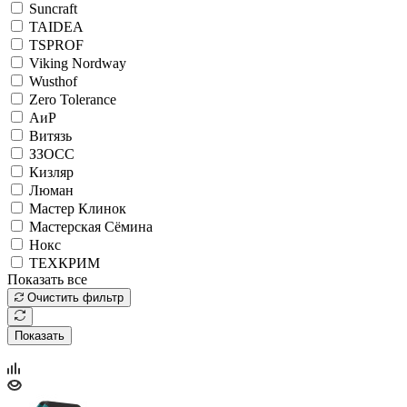
Suncraft
TAIDEA
TSPROF
Viking Nordway
Wusthof
Zero Tolerance
АиР
Витязь
ЗЗОСС
Кизляр
Люман
Мастер Клинок
Мастерская Сёмина
Нокс
ТЕХКРИМ
Показать все
Очистить фильтр
Показать