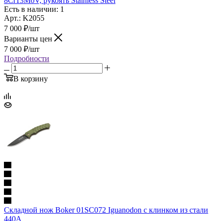
8Cr13MoV, рукоять Stainless Steel
Есть в наличии: 1
Арт.: K2055
7 000
₽
/шт
Варианты цен
7 000
₽
/шт
Подробности
В корзину
Складной нож Boker 01SC072 Iguanodon c клинком из стали
440A