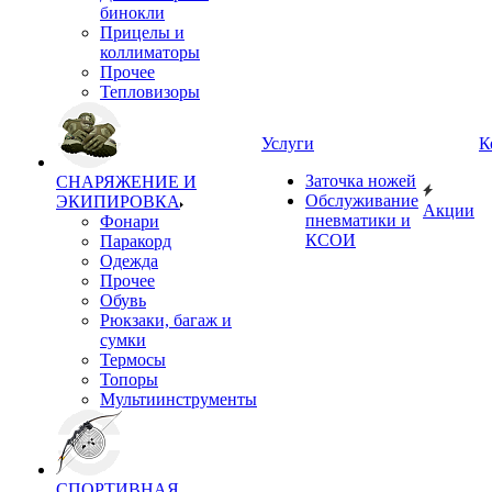
бинокли
Прицелы и
коллиматоры
Прочее
Тепловизоры
Услуги
К
Заточка ножей
СНАРЯЖЕНИЕ И
Обслуживание
ЭКИПИРОВКА
Акции
пневматики и
Фонари
КСОИ
Паракорд
Одежда
Прочее
Обувь
Рюкзаки, багаж и
сумки
Термосы
Топоры
Мультиинструменты
СПОРТИВНАЯ