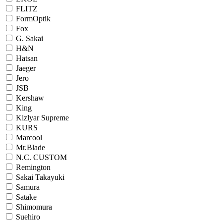
FLITZ
FormOptik
Fox
G. Sakai
H&N
Hatsan
Jaeger
Jero
JSB
Kershaw
King
Kizlyar Supreme
KURS
Marcool
Mr.Blade
N.C. CUSTOM
Remington
Sakai Takayuki
Samura
Satake
Shimomura
Suehiro