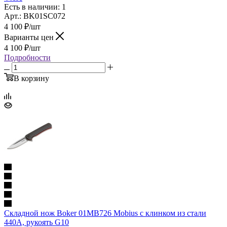
Есть в наличии: 1
Арт.: BK01SC072
4 100
₽
/шт
Варианты цен
4 100
₽
/шт
Подробности
В корзину
Складной нож Boker 01MB726 Mobius c клинком из стали
440A, рукоять G10