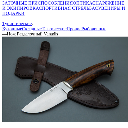
ЗАТОЧНЫЕ ПРИСПОСОБЛЕНИЯ
ОПТИКА
СНАРЯЖЕНИЕ
И ЭКИПИРОВКА
СПОРТИВНАЯ СТРЕЛЬБА
СУВЕНИРЫ И
ПОДАРКИ
—
Туристические
Кухонные
Складные
Тактические
Прочие
Рыболовные
—
Нож Разделочный Vanadis