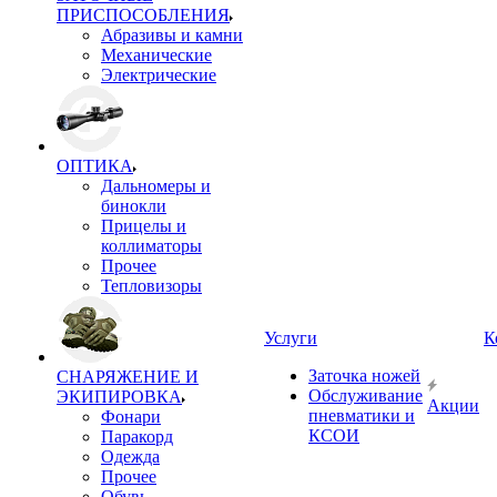
ПРИСПОСОБЛЕНИЯ
Абразивы и камни
Механические
Электрические
ОПТИКА
Дальномеры и
бинокли
Прицелы и
коллиматоры
Прочее
Тепловизоры
Услуги
К
Заточка ножей
СНАРЯЖЕНИЕ И
Обслуживание
ЭКИПИРОВКА
Акции
пневматики и
Фонари
КСОИ
Паракорд
Одежда
Прочее
Обувь