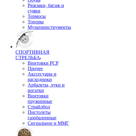
Рюкзаки, багаж и
сумки
Термосы
Топоры
Мультиинструменты
СПОРТИВНАЯ
СТРЕЛЬБА
Винтовки PCP
Прочее
Акссесуары и
расходники
Арбалеты, луки и
рогатки
Винтовки
пружинные
Страйлбол
Пистолеты
газобалонные
Сигнальное и ММГ