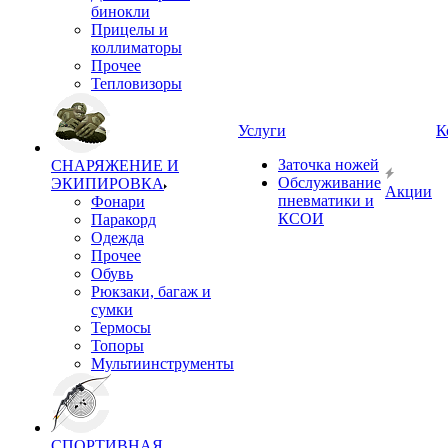
бинокли
Прицелы и
коллиматоры
Прочее
Тепловизоры
Услуги
К
Заточка ножей
СНАРЯЖЕНИЕ И
Обслуживание
ЭКИПИРОВКА
Акции
пневматики и
Фонари
КСОИ
Паракорд
Одежда
Прочее
Обувь
Рюкзаки, багаж и
сумки
Термосы
Топоры
Мультиинструменты
СПОРТИВНАЯ