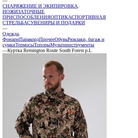
—
СНАРЯЖЕНИЕ И ЭКИПИРОВКА
НОЖИ
ЗАТОЧНЫЕ
ПРИСПОСОБЛЕНИЯ
ОПТИКА
СПОРТИВНАЯ
СТРЕЛЬБА
СУВЕНИРЫ И ПОДАРКИ
—
Одежда
Фонари
Паракорд
Прочее
Обувь
Рюкзаки, багаж и
сумки
Термосы
Топоры
Мультиинструменты
—
Куртка Remington Route South Forest р.L