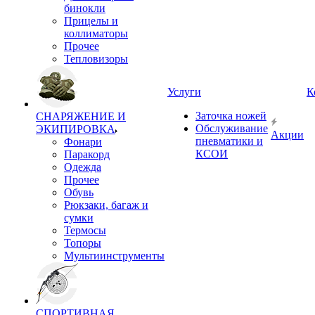
бинокли
Прицелы и
коллиматоры
Прочее
Тепловизоры
Услуги
К
Заточка ножей
СНАРЯЖЕНИЕ И
Обслуживание
ЭКИПИРОВКА
Акции
пневматики и
Фонари
КСОИ
Паракорд
Одежда
Прочее
Обувь
Рюкзаки, багаж и
сумки
Термосы
Топоры
Мультиинструменты
СПОРТИВНАЯ