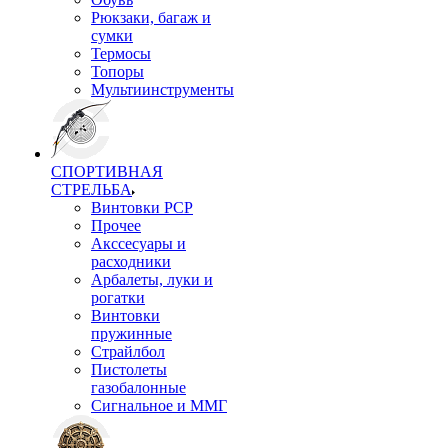
Рюкзаки, багаж и
сумки
Термосы
Топоры
Мультиинструменты
СПОРТИВНАЯ
СТРЕЛЬБА
Винтовки PCP
Прочее
Акссесуары и
расходники
Арбалеты, луки и
рогатки
Винтовки
пружинные
Страйлбол
Пистолеты
газобалонные
Сигнальное и ММГ