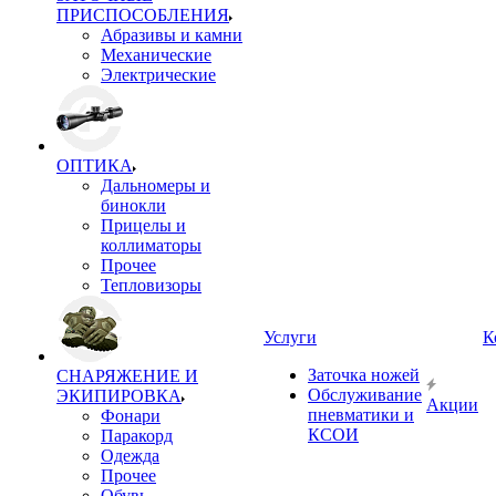
ПРИСПОСОБЛЕНИЯ
Абразивы и камни
Механические
Электрические
ОПТИКА
Дальномеры и
бинокли
Прицелы и
коллиматоры
Прочее
Тепловизоры
Услуги
К
Заточка ножей
СНАРЯЖЕНИЕ И
Обслуживание
ЭКИПИРОВКА
Акции
пневматики и
Фонари
КСОИ
Паракорд
Одежда
Прочее
Обувь