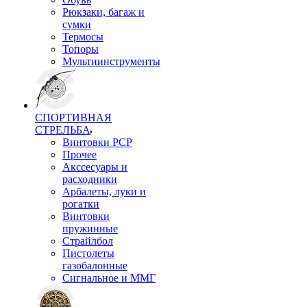
Рюкзаки, багаж и
сумки
Термосы
Топоры
Мультиинструменты
СПОРТИВНАЯ
СТРЕЛЬБА
Винтовки PCP
Прочее
Акссесуары и
расходники
Арбалеты, луки и
рогатки
Винтовки
пружинные
Страйлбол
Пистолеты
газобалонные
Сигнальное и ММГ