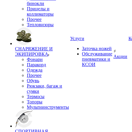
бинокли
Прицелы и
коллиматоры
Прочее
Тепловизоры
Услуги
К
Заточка ножей
СНАРЯЖЕНИЕ И
Обслуживание
ЭКИПИРОВКА
Акции
пневматики и
Фонари
КСОИ
Паракорд
Одежда
Прочее
Обувь
Рюкзаки, багаж и
сумки
Термосы
Топоры
Мультиинструменты
СПОРТИВНАЯ