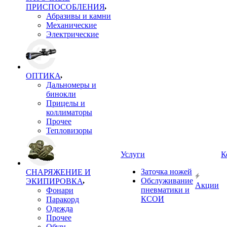
ПРИСПОСОБЛЕНИЯ
Абразивы и камни
Механические
Электрические
ОПТИКА
Дальномеры и
бинокли
Прицелы и
коллиматоры
Прочее
Тепловизоры
Услуги
К
Заточка ножей
СНАРЯЖЕНИЕ И
Обслуживание
ЭКИПИРОВКА
Акции
пневматики и
Фонари
КСОИ
Паракорд
Одежда
Прочее
Обувь