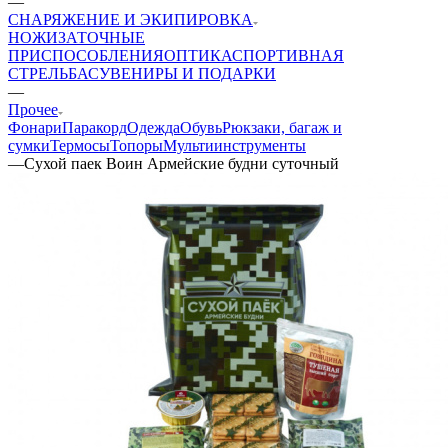
—
СНАРЯЖЕНИЕ И ЭКИПИРОВКА
НОЖИ
ЗАТОЧНЫЕ
ПРИСПОСОБЛЕНИЯ
ОПТИКА
СПОРТИВНАЯ
СТРЕЛЬБА
СУВЕНИРЫ И ПОДАРКИ
—
Прочее
Фонари
Паракорд
Одежда
Обувь
Рюкзаки, багаж и
сумки
Термосы
Топоры
Мультиинструменты
—
Сухой паек Воин Армейские будни суточный