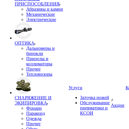
ПРИСПОСОБЛЕНИЯ
Абразивы и камни
Механические
Электрические
ОПТИКА
Дальномеры и
бинокли
Прицелы и
коллиматоры
Прочее
Тепловизоры
Услуги
К
Заточка ножей
СНАРЯЖЕНИЕ И
Обслуживание
ЭКИПИРОВКА
Акции
пневматики и
Фонари
КСОИ
Паракорд
Одежда
Прочее
Обувь