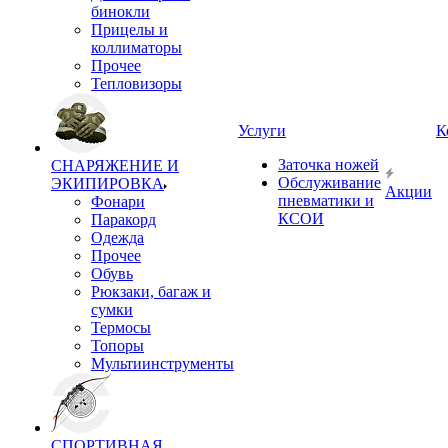
бинокли
Прицелы и
коллиматоры
Прочее
Тепловизоры
Услуги
К
Заточка ножей
СНАРЯЖЕНИЕ И
Обслуживание
ЭКИПИРОВКА
Акции
пневматики и
Фонари
КСОИ
Паракорд
Одежда
Прочее
Обувь
Рюкзаки, багаж и
сумки
Термосы
Топоры
Мультиинструменты
СПОРТИВНАЯ