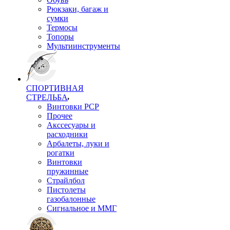
Рюкзаки, багаж и
сумки
Термосы
Топоры
Мультиинструменты
СПОРТИВНАЯ
СТРЕЛЬБА
Винтовки PCP
Прочее
Акссесуары и
расходники
Арбалеты, луки и
рогатки
Винтовки
пружинные
Страйлбол
Пистолеты
газобалонные
Сигнальное и ММГ