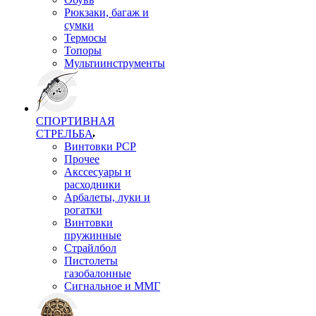
Рюкзаки, багаж и
сумки
Термосы
Топоры
Мультиинструменты
СПОРТИВНАЯ
СТРЕЛЬБА
Винтовки PCP
Прочее
Акссесуары и
расходники
Арбалеты, луки и
рогатки
Винтовки
пружинные
Страйлбол
Пистолеты
газобалонные
Сигнальное и ММГ