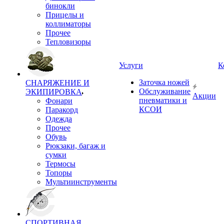
бинокли
Прицелы и
коллиматоры
Прочее
Тепловизоры
Услуги
К
Заточка ножей
СНАРЯЖЕНИЕ И
Обслуживание
ЭКИПИРОВКА
Акции
пневматики и
Фонари
КСОИ
Паракорд
Одежда
Прочее
Обувь
Рюкзаки, багаж и
сумки
Термосы
Топоры
Мультиинструменты
СПОРТИВНАЯ