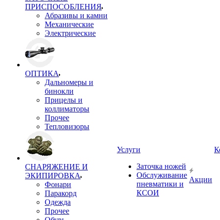
ПРИСПОСОБЛЕНИЯ
Абразивы и камни
Механические
Электрические
ОПТИКА
Дальномеры и
бинокли
Прицелы и
коллиматоры
Прочее
Тепловизоры
Услуги
К
Заточка ножей
СНАРЯЖЕНИЕ И
Обслуживание
ЭКИПИРОВКА
Акции
пневматики и
Фонари
КСОИ
Паракорд
Одежда
Прочее
Обувь