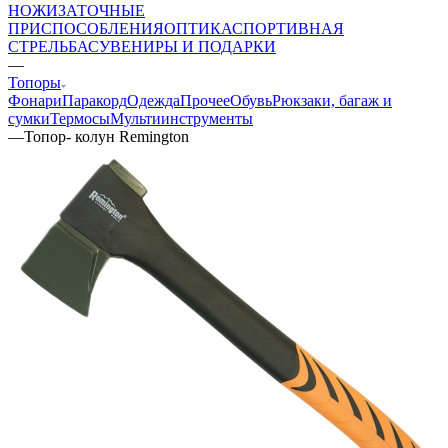
НОЖИ
ЗАТОЧНЫЕ
ПРИСПОСОБЛЕНИЯ
ОПТИКА
СПОРТИВНАЯ
СТРЕЛЬБА
СУВЕНИРЫ И ПОДАРКИ
—
Топоры
Фонари
Паракорд
Одежда
Прочее
Обувь
Рюкзаки, багаж и
сумки
Термосы
Мультиинструменты
—
Топор- колун Remington