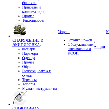
бинокли
Прицелы и
коллиматоры
Прочее
Тепловизоры
Услуги
К
Заточка ножей
СНАРЯЖЕНИЕ И
Обслуживание
ЭКИПИРОВКА
Акции
пневматики и
Фонари
КСОИ
Паракорд
Одежда
Прочее
Обувь
Рюкзаки, багаж и
сумки
Термосы
Топоры
Мультиинструменты
СПОРТИВНАЯ