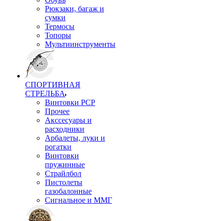
Рюкзаки, багаж и
сумки
Термосы
Топоры
Мультиинструменты
СПОРТИВНАЯ
СТРЕЛЬБА
Винтовки PCP
Прочее
Акссесуары и
расходники
Арбалеты, луки и
рогатки
Винтовки
пружинные
Страйлбол
Пистолеты
газобалонные
Сигнальное и ММГ