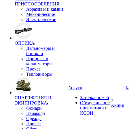
ПРИСПОСОБЛЕНИЯ
Абразивы и камни
Механические
Электрические
ОПТИКА
Дальномеры и
бинокли
Прицелы и
коллиматоры
Прочее
Тепловизоры
Услуги
К
Заточка ножей
СНАРЯЖЕНИЕ И
Обслуживание
ЭКИПИРОВКА
Акции
пневматики и
Фонари
КСОИ
Паракорд
Одежда
Прочее
Обувь