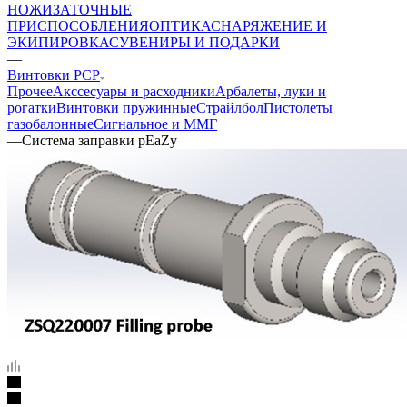
НОЖИ
ЗАТОЧНЫЕ
ПРИСПОСОБЛЕНИЯ
ОПТИКА
СНАРЯЖЕНИЕ И
ЭКИПИРОВКА
СУВЕНИРЫ И ПОДАРКИ
—
Винтовки PCP
Прочее
Акссесуары и расходники
Арбалеты, луки и
рогатки
Винтовки пружинные
Страйлбол
Пистолеты
газобалонные
Сигнальное и ММГ
—
Система заправки pEaZy