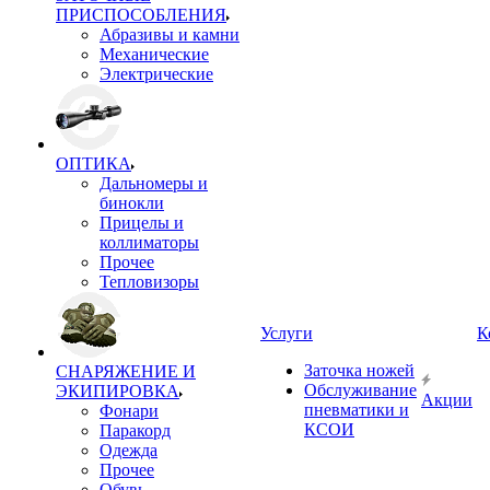
ПРИСПОСОБЛЕНИЯ
Абразивы и камни
Механические
Электрические
ОПТИКА
Дальномеры и
бинокли
Прицелы и
коллиматоры
Прочее
Тепловизоры
Услуги
К
Заточка ножей
СНАРЯЖЕНИЕ И
Обслуживание
ЭКИПИРОВКА
Акции
пневматики и
Фонари
КСОИ
Паракорд
Одежда
Прочее
Обувь