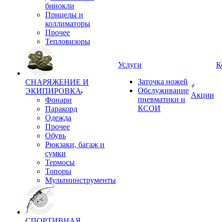
бинокли
Прицелы и
коллиматоры
Прочее
Тепловизоры
Услуги
К
Заточка ножей
СНАРЯЖЕНИЕ И
Обслуживание
ЭКИПИРОВКА
Акции
пневматики и
Фонари
КСОИ
Паракорд
Одежда
Прочее
Обувь
Рюкзаки, багаж и
сумки
Термосы
Топоры
Мультиинструменты
СПОРТИВНАЯ