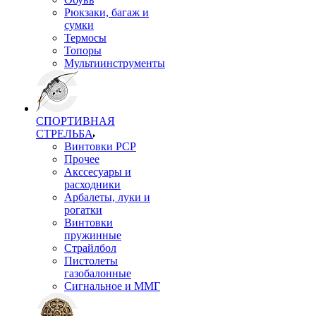
Рюкзаки, багаж и
сумки
Термосы
Топоры
Мультиинструменты
СПОРТИВНАЯ
СТРЕЛЬБА
Винтовки PCP
Прочее
Акссесуары и
расходники
Арбалеты, луки и
рогатки
Винтовки
пружинные
Страйлбол
Пистолеты
газобалонные
Сигнальное и ММГ