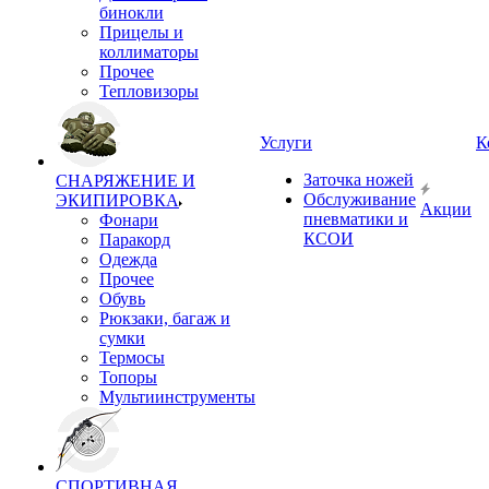
бинокли
Прицелы и
коллиматоры
Прочее
Тепловизоры
Услуги
К
Заточка ножей
СНАРЯЖЕНИЕ И
Обслуживание
ЭКИПИРОВКА
Акции
пневматики и
Фонари
КСОИ
Паракорд
Одежда
Прочее
Обувь
Рюкзаки, багаж и
сумки
Термосы
Топоры
Мультиинструменты
СПОРТИВНАЯ