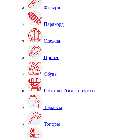
Фонари
Паракорд
Одежда
Прочее
Обувь
Рюкзаки, багаж и сумки
Термосы
Топоры