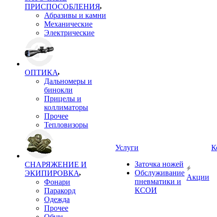
ПРИСПОСОБЛЕНИЯ
Абразивы и камни
Механические
Электрические
ОПТИКА
Дальномеры и
бинокли
Прицелы и
коллиматоры
Прочее
Тепловизоры
Услуги
К
Заточка ножей
СНАРЯЖЕНИЕ И
Обслуживание
ЭКИПИРОВКА
Акции
пневматики и
Фонари
КСОИ
Паракорд
Одежда
Прочее
Обувь